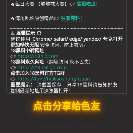
🔥每日大赛 【堆堆袜大赛】👉
猛戳吃瓜！
🔥海角乱伦原创精品👉
独家爆料！
⚠️
温馨提示
💥
建议使用
Chrome/ safari/ edge/ yandex/ 夸克打开
更加畅快无阻
安全访问，防止被骗。
18黑料中转网址
👉
https://18hl2.com
18黑料永久网址
（翻墙访问 永不丢失）
👉
https://18heiliao.com
点击加入18黑料官方TG群
👉
https://t.me/heiliaozhonghzuan
重要提示：
请截图保存！分享18黑料请告知好友，
复制最新地址用浏览器打开！
点击分享给色友